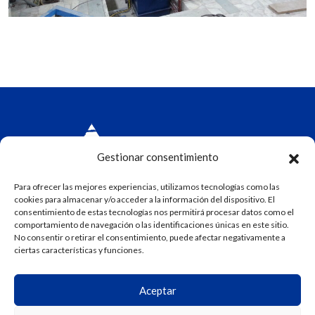
Gestionar consentimiento
Para ofrecer las mejores experiencias, utilizamos tecnologías como las
cookies para almacenar y/o acceder a la información del dispositivo. El
consentimiento de estas tecnologías nos permitirá procesar datos como el
Aviso Legal
comportamiento de navegación o las identificaciones únicas en este sitio.
Política de Privacidad
No consentir o retirar el consentimiento, puede afectar negativamente a
ciertas características y funciones.
Política de Cookies
Parque Tecnológico de Asturias nº46
Aceptar
985 26 80 12